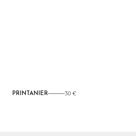
30 €
PRINTANIER
C