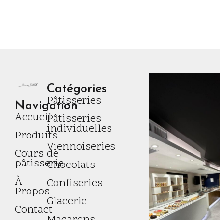
Catégories
Pâtisseries
Navigation
Accueil
Pâtisseries
individuelles
Produits
Viennoiseries
Cours de
pâtisserie
Chocolats
À
Confiseries
Propos
Glacerie
Contact